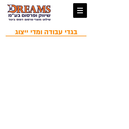
בגדי עבודה ומדי ייצוג
לייקרה v קצר
דרייפיט קצר